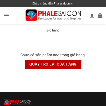
Skip
Chào mừng đến Phalesaigon.vn
to
content
Giỏ hàng
Chưa có sản phẩm nào trong giỏ hàng.
QUAY TRỞ LẠI CỬA HÀNG