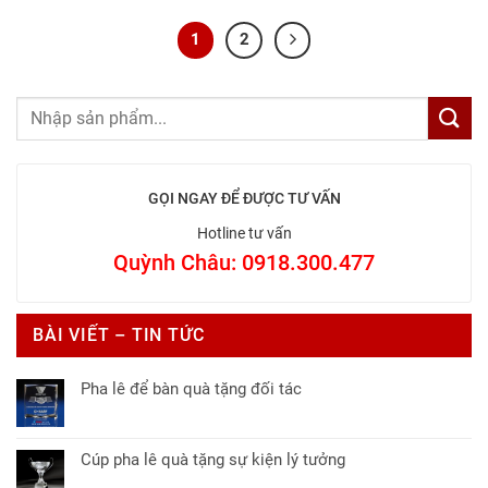
1
2
GỌI NGAY ĐỂ ĐƯỢC TƯ VẤN
Hotline tư vấn
Quỳnh Châu: 0918.300.477
BÀI VIẾT – TIN TỨC
Pha lê để bàn quà tặng đối tác
Không
có
bình
Cúp pha lê quà tặng sự kiện lý tưởng
luận
Không