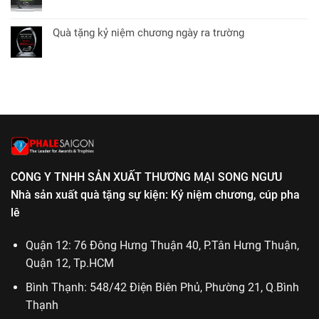
Không
ở
tặng
có
Quà
các
bình
tặng
Quà tặng kỷ niệm chương ngày ra trường
dịp
luận
ngày
Không
lễ
ở
thành
có
phật
Kỷ
lập
bình
giáo
niệm
cơ
luận
chương
quan
ở
lễ
Quà
tốt
tặng
nghiệp
kỷ
niệm
chương
CÔNG Y TNHH SẢN XUẤT THƯƠNG MẠI SONG NGƯU
ngày
ra
Nhà sản xuất quà tặng sự kiện: Kỷ niệm chương, cúp pha
trường
lê
Quận 12: 76 Đông Hưng Thuận 40, P.Tân Hưng Thuận,
Quận 12, Tp.HCM
Bình Thạnh: 548/42 Điện Biên Phủ, Phường 21, Q.Bình
Thạnh