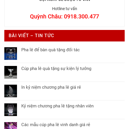
Hotline tư vấn
Quỳnh Châu: 0918.300.477
BÀI VIẾT – TIN TỨC
Pha lê để bàn quà tặng đối tác
Không
có
bình
Cúp pha lê quà tặng sự kiện lý tưởng
luận
Không
ở
có
Pha
bình
lê
In kỷ niệm chương pha lê giá rẻ
luận
để
Không
ở
bàn
có
Cúp
quà
bình
pha
Kỷ niệm chương pha lê tặng nhân viên
tặng
luận
lê
Không
đối
ở
quà
có
tác
In
tặng
bình
kỷ
Các mẫu cúp pha lê vinh danh giá rẻ
sự
luận