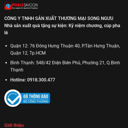
kỷ
niệm
chương
CÔNG Y TNHH SẢN XUẤT THƯƠNG MẠI SONG NGƯU
ngày
ra
Nhà sản xuất quà tặng sự kiện: Kỷ niệm chương, cúp pha
trường
lê
Quận 12: 76 Đông Hưng Thuận 40, P.Tân Hưng Thuận,
Quận 12, Tp.HCM
Bình Thạnh: 548/42 Điện Biên Phủ, Phường 21, Q.Bình
Thạnh
Hotline:
0918.300.477
Giới thiệu