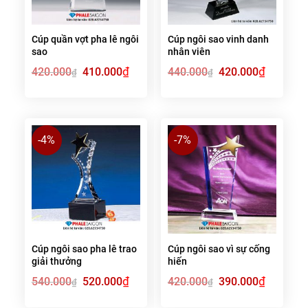
Cúp quần vợt pha lê ngôi
Cúp ngôi sao vinh danh
sao
nhân viên
Giá
₫
Giá
Giá
₫
Giá
420.000
410.000
440.000
420.000
₫
₫
gốc
hiện
gốc
hiện
là:
tại
là:
tại
420.000₫.
là:
440.000₫.
là:
410.000₫.
420.000₫.
-4%
-7%
Cúp ngôi sao pha lê trao
Cúp ngôi sao vì sự cống
giải thưởng
hiến
Giá
₫
Giá
Giá
₫
Giá
540.000
520.000
420.000
390.000
₫
₫
gốc
hiện
gốc
hiện
là:
tại
là:
tại
540.000₫.
là:
420.000₫.
là: