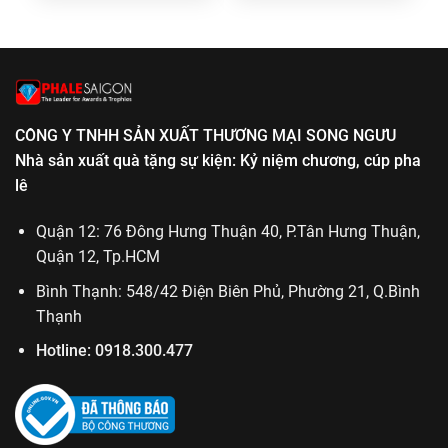
520.000₫.
390.000₫.
CÔNG Y TNHH SẢN XUẤT THƯƠNG MẠI SONG NGƯU
Nhà sản xuất quà tặng sự kiện: Kỷ niệm chương, cúp pha
lê
Quận 12: 76 Đông Hưng Thuận 40, P.Tân Hưng Thuận,
Quận 12, Tp.HCM
Bình Thạnh: 548/42 Điện Biên Phủ, Phường 21, Q.Bình
Thạnh
Hotline:
0918.300.477