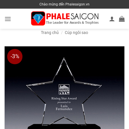
Skip
Chào mừng đến Phalesaigon.vn
to
content
Trang chủ
/
Cúp ngôi sao
-3%