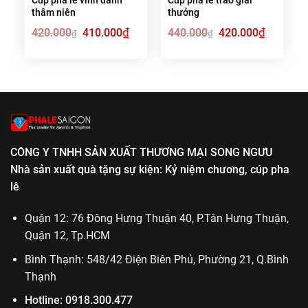
thâm niên
thưởng
Giá
₫
Giá
Giá
₫
Giá
420.000
410.000
440.000
420.000
₫
₫
gốc
hiện
gốc
hiện
là:
tại
là:
tại
420.000₫.
là:
440.000₫.
là:
410.000₫.
420.000₫.
CÔNG Y TNHH SẢN XUẤT THƯƠNG MẠI SONG NGƯU
Nhà sản xuất quà tặng sự kiện: Kỷ niệm chương, cúp pha
lê
Quận 12: 76 Đông Hưng Thuận 40, P.Tân Hưng Thuận,
Quận 12, Tp.HCM
Bình Thạnh: 548/42 Điện Biên Phủ, Phường 21, Q.Bình
Thạnh
Hotline:
0918.300.477