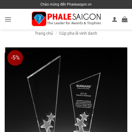
Skip
Chào mừng đến Phalesaigon.vn
to
content
Trang chủ
/
Cúp pha lê vinh danh
-5%