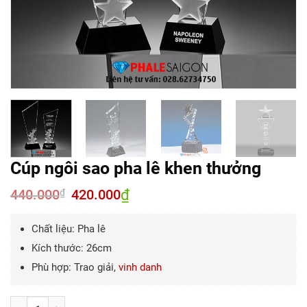
Cúp ngôi sao pha lê khen thưởng
440.000
Giá
420.000
₫
Giá
₫
gốc
hiện
là:
tại
440.000₫.
là:
Chất liệu: Pha lê
420.000₫.
Kích thước: 26cm
Phù hợp: Trao giải,
vinh danh
Số lượng