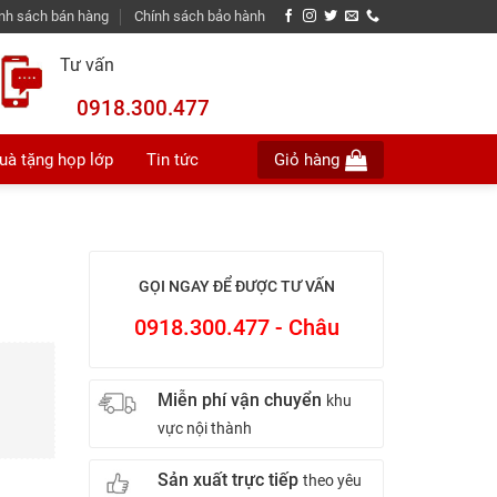
nh sách bán hàng
Chính sách bảo hành
Tư vấn
0918.300.477
uà tặng họp lớp
Tin tức
Giỏ hàng
GỌI NGAY ĐỂ ĐƯỢC TƯ VẤN
0918.300.477 - Châu
Miễn phí vận chuyển
khu
vực nội thành
Sản xuất trực tiếp
theo yêu