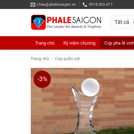
Skip
chau@phalesaigon.vn
0918.300.477
to
content
Trang chủ
Kỷ niệm chương
Cúp pha lê vin
Trang chủ
/
Cúp quần vợt
-3%