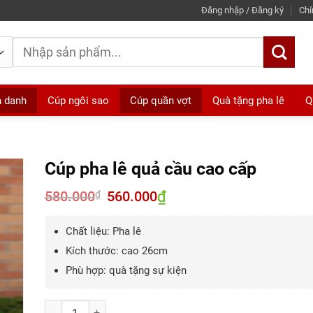
Đăng nhập / Đăng ký
Chí
Tìm
kiếm:
h danh
Cúp ngôi sao
Cúp quần vợt
Quà tặng pha lê
Q
Cúp pha lê quả cầu cao cấp
580.000
Giá
560.000
₫
Giá
₫
gốc
hiện
là:
tại
580.000₫.
là:
Chất liệu: Pha lê
560.000₫.
Kích thước: cao 26cm
Phù hợp: quà tặng sự kiện
Số lượng