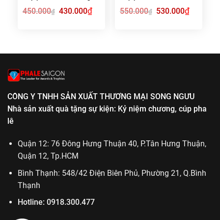
Giá
₫
Giá
Giá
₫
Giá
450.000
430.000
550.000
530.000
₫
₫
gốc
hiện
gốc
hiện
là:
tại
là:
tại
450.000₫.
là:
550.000₫.
là:
430.000₫.
530.000₫.
CÔNG Y TNHH SẢN XUẤT THƯƠNG MẠI SONG NGƯU
Nhà sản xuất quà tặng sự kiện: Kỷ niệm chương, cúp pha
lê
Quận 12: 76 Đông Hưng Thuận 40, P.Tân Hưng Thuận,
Quận 12, Tp.HCM
Bình Thạnh: 548/42 Điện Biên Phủ, Phường 21, Q.Bình
Thạnh
Hotline:
0918.300.477