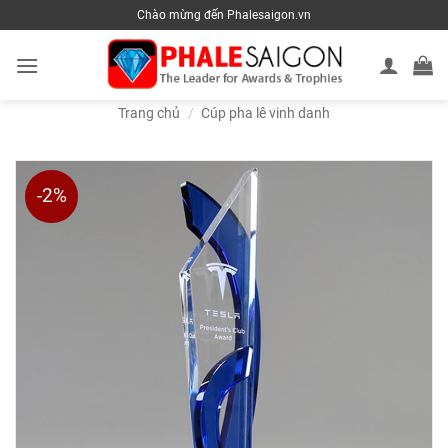
Skip
Chào mừng đến Phalesaigon.vn
to
content
Trang chủ
/
Cúp pha lê vinh danh
-2%