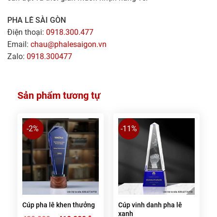
PHA LÊ SÀI GÒN
Điện thoại:
0918.300.477
Email:
chau@phalesaigon.vn
Zalo:
0918.300477
Sản phẩm tương tự
-2%
-11%
Cúp pha lê khen thưởng
Cúp vinh danh pha lê
xanh