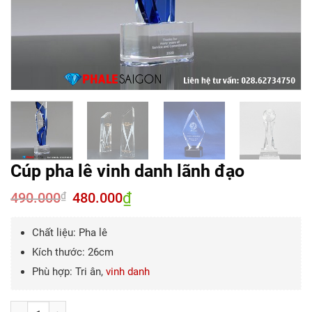
Cúp pha lê vinh danh lãnh đạo
490.000
Giá
480.000
₫
Giá
₫
gốc
hiện
là:
tại
490.000₫.
là:
Chất liệu: Pha lê
480.000₫.
Kích thước: 26cm
Phù hợp: Tri ân,
vinh danh
Số lượng