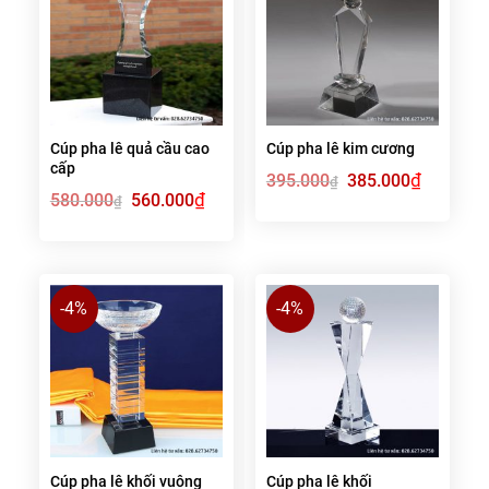
Cúp pha lê quả cầu cao
Cúp pha lê kim cương
cấp
Giá
₫
Giá
395.000
385.000
₫
gốc
hiện
Giá
₫
Giá
580.000
560.000
₫
là:
tại
gốc
hiện
395.000₫.
là:
là:
tại
385.000₫.
580.000₫.
là:
560.000₫.
-4%
-4%
Cúp pha lê khối vuông
Cúp pha lê khối