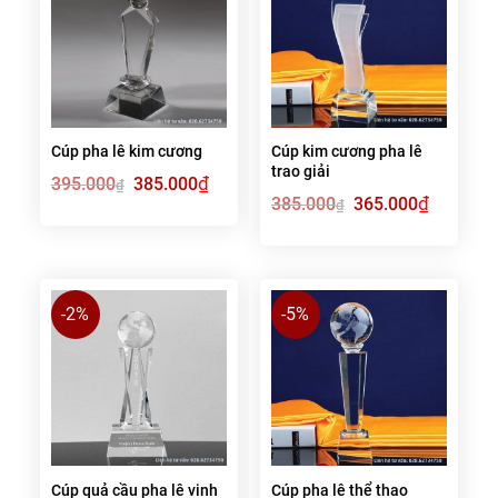
Cúp pha lê kim cương
Cúp kim cương pha lê
trao giải
Giá
₫
Giá
395.000
385.000
₫
gốc
hiện
Giá
₫
Giá
385.000
365.000
₫
là:
tại
gốc
hiện
395.000₫.
là:
là:
tại
385.000₫.
385.000₫.
là:
365.000₫.
-2%
-5%
Cúp quả cầu pha lê vinh
Cúp pha lê thể thao