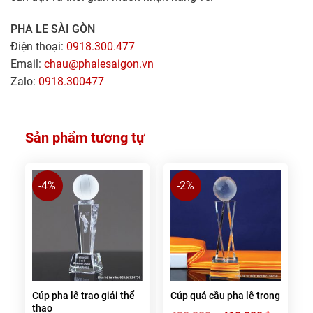
PHA LÊ SÀI GÒN
Điện thoại:
0918.300.477
Email:
chau@phalesaigon.vn
Zalo:
0918.300477
Sản phẩm tương tự
-4%
-2%
Cúp pha lê trao giải thể
Cúp quả cầu pha lê trong
thao