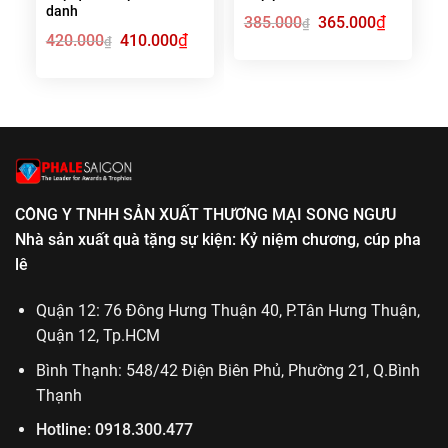
danh
Giá
₫
Giá
385.000
365.000
₫
gốc
hiện
Giá
₫
Giá
420.000
410.000
₫
là:
tại
gốc
hiện
385.000₫.
là:
là:
tại
365.000₫.
420.000₫.
là:
410.000₫.
CÔNG Y TNHH SẢN XUẤT THƯƠNG MẠI SONG NGƯU
Nhà sản xuất quà tặng sự kiện: Kỷ niệm chương, cúp pha
lê
Quận 12: 76 Đông Hưng Thuận 40, P.Tân Hưng Thuận,
Quận 12, Tp.HCM
Bình Thạnh: 548/42 Điện Biên Phủ, Phường 21, Q.Bình
Thạnh
Hotline:
0918.300.477