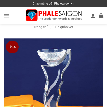
Skip
Chào mừng đến Phalesaigon.vn
to
content
Trang chủ
/
Cúp quần vợt
-5%