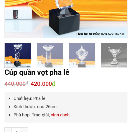
Cúp quần vợt pha lê
440.000
Giá
420.000
₫
Giá
₫
gốc
hiện
là:
tại
440.000₫.
là:
Chất liệu: Pha lê
420.000₫.
Kích thước: cao 26cm
Phù hợp: Trao giải,
vinh danh
Số lượng