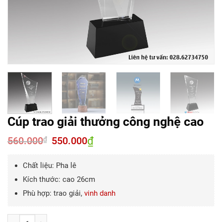
Cúp trao giải thưởng công nghệ cao
560.000
Giá
550.000
₫
Giá
₫
gốc
hiện
là:
tại
560.000₫.
là:
Chất liệu: Pha lê
550.000₫.
Kích thước: cao 26cm
Phù hợp: trao giải,
vinh danh
Số lượng