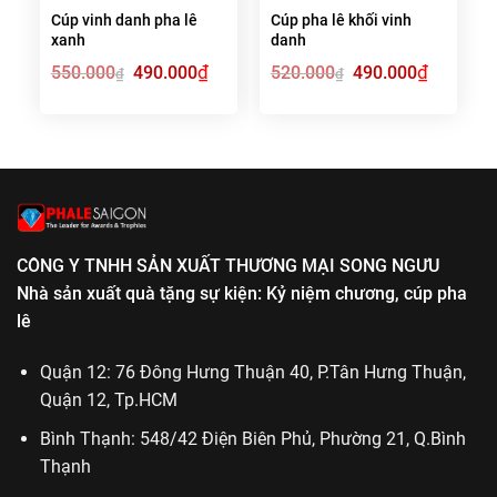
Cúp vinh danh pha lê
Cúp pha lê khối vinh
xanh
danh
Giá
₫
Giá
Giá
₫
Giá
550.000
490.000
520.000
490.000
₫
₫
gốc
hiện
gốc
hiện
là:
tại
là:
tại
550.000₫.
là:
520.000₫.
là:
490.000₫.
490.000₫.
CÔNG Y TNHH SẢN XUẤT THƯƠNG MẠI SONG NGƯU
Nhà sản xuất quà tặng sự kiện: Kỷ niệm chương, cúp pha
lê
Quận 12: 76 Đông Hưng Thuận 40, P.Tân Hưng Thuận,
Quận 12, Tp.HCM
Bình Thạnh: 548/42 Điện Biên Phủ, Phường 21, Q.Bình
Thạnh