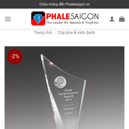
Skip
Chào mừng đến Phalesaigon.vn
to
content
Trang chủ
/
Cúp pha lê vinh danh
-2%