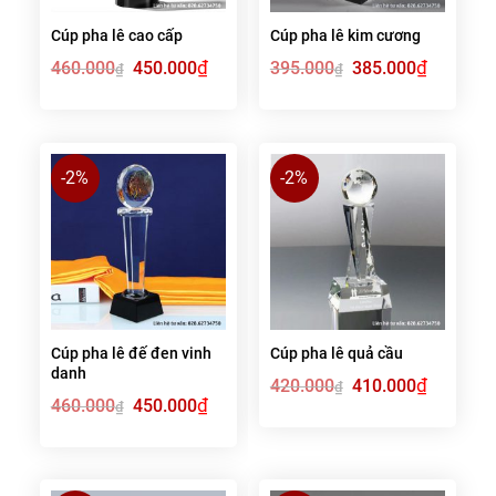
Cúp pha lê cao cấp
Cúp pha lê kim cương
Giá
₫
Giá
Giá
₫
Giá
460.000
450.000
395.000
385.000
₫
₫
gốc
hiện
gốc
hiện
là:
tại
là:
tại
460.000₫.
là:
395.000₫.
là:
450.000₫.
385.000₫.
-2%
-2%
Cúp pha lê đế đen vinh
Cúp pha lê quả cầu
danh
Giá
₫
Giá
420.000
410.000
₫
gốc
hiện
Giá
₫
Giá
460.000
450.000
₫
là:
tại
gốc
hiện
420.000₫.
là:
là:
tại
410.000₫.
460.000₫.
là:
450.000₫.