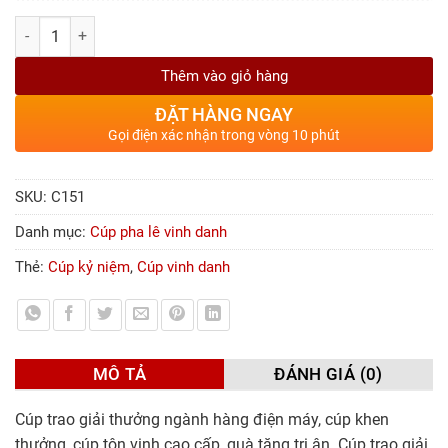
Số lượng
Thêm vào giỏ hàng
ĐẶT HÀNG NGAY
Gọi điện xác nhận trong vòng 10 phút
SKU:
C151
Danh mục:
Cúp pha lê vinh danh
Thẻ:
Cúp kỷ niệm
,
Cúp vinh danh
MÔ TẢ
ĐÁNH GIÁ (0)
Cúp trao giải thưởng ngành hàng điện máy, cúp khen
thưởng, cúp tôn vinh cao cấp, quà tặng tri ân. Cúp trao giải