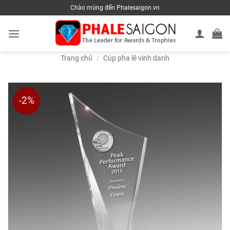
Skip
Chào mừng đến Phalesaigon.vn
to
content
Trang chủ
/
Cúp pha lê vinh danh
-2%