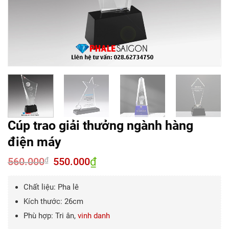
Cúp trao giải thưởng ngành hàng
điện máy
560.000
Giá
550.000
₫
Giá
₫
gốc
hiện
là:
tại
560.000₫.
là:
Chất liệu: Pha lê
550.000₫.
Kích thước: 26cm
Phù hợp: Tri ân,
vinh danh