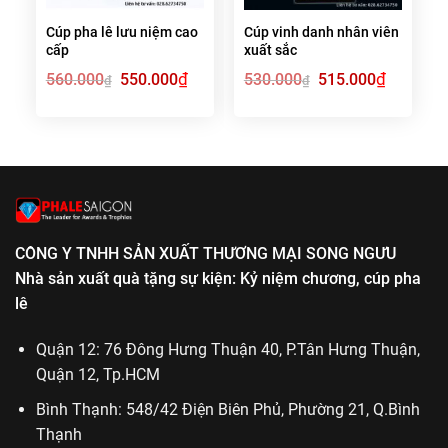
Cúp pha lê lưu niệm cao
Cúp vinh danh nhân viên
cấp
xuất sắc
Giá
₫
Giá
Giá
₫
Giá
560.000
550.000
530.000
515.000
₫
₫
gốc
hiện
gốc
hiện
là:
tại
là:
tại
560.000₫.
là:
530.000₫.
là:
550.000₫.
515.000₫.
CÔNG Y TNHH SẢN XUẤT THƯƠNG MẠI SONG NGƯU
Nhà sản xuất quà tặng sự kiện: Kỷ niệm chương, cúp pha
lê
Quận 12: 76 Đông Hưng Thuận 40, P.Tân Hưng Thuận,
Quận 12, Tp.HCM
Bình Thạnh: 548/42 Điện Biên Phủ, Phường 21, Q.Bình
Thạnh