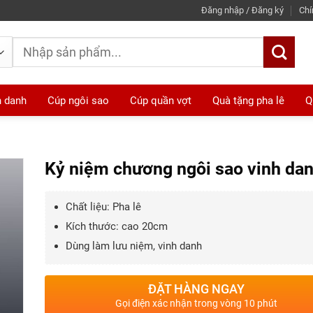
Đăng nhập / Đăng ký
Chí
Tìm
kiếm:
h danh
Cúp ngôi sao
Cúp quần vợt
Quà tặng pha lê
Q
Kỷ niệm chương ngôi sao vinh da
Chất liệu: Pha lê
Kích thước: cao 20cm
Dùng làm lưu niệm, vinh danh
ĐẶT HÀNG NGAY
Gọi điện xác nhận trong vòng 10 phút