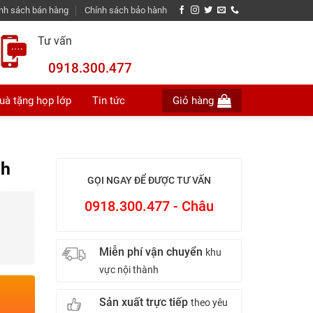
nh sách bán hàng
Chính sách bảo hành
Tư vấn
0918.300.477
uà tặng họp lớp
Tin tức
Giỏ hàng
nh
GỌI NGAY ĐỂ ĐƯỢC TƯ VẤN
0918.300.477 - Châu
Miễn phí vận chuyển
khu
vực nội thành
Sản xuất trực tiếp
theo yêu