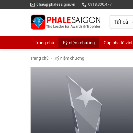
Skip
chau@phalesaigon.vn
0918.300.477
to
content
Trang chủ
Kỷ niệm chương
Cúp pha lê vin
Trang chủ
/
Kỷ niệm chương