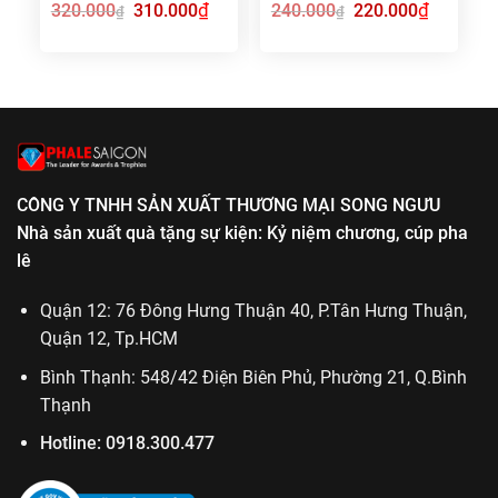
Giá
₫
Giá
Giá
₫
Giá
320.000
310.000
240.000
220.000
₫
₫
gốc
hiện
gốc
hiện
là:
tại
là:
tại
320.000₫.
là:
240.000₫.
là:
310.000₫.
220.000₫.
CÔNG Y TNHH SẢN XUẤT THƯƠNG MẠI SONG NGƯU
Nhà sản xuất quà tặng sự kiện: Kỷ niệm chương, cúp pha
lê
Quận 12: 76 Đông Hưng Thuận 40, P.Tân Hưng Thuận,
Quận 12, Tp.HCM
Bình Thạnh: 548/42 Điện Biên Phủ, Phường 21, Q.Bình
Thạnh
Hotline:
0918.300.477