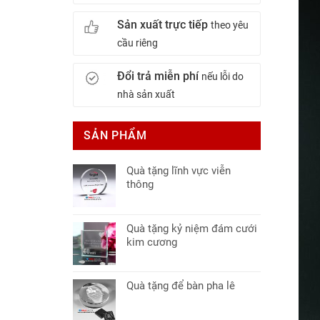
Sản xuất trực tiếp
theo yêu
cầu riêng
Đổi trả miễn phí
nếu lỗi do
nhà sản xuất
SẢN PHẨM
Quà tặng lĩnh vực viễn
thông
Quà tặng kỷ niệm đám cưới
kim cương
Quà tặng để bàn pha lê