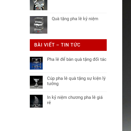
Quà tặng pha lê kỷ niệm
BÀI VIẾT – TIN TỨC
Pha lê để bàn quà tặng đối tác
Không
có
bình
Cúp pha lê quà tặng sự kiện lý
luận
tưởng
ở
Không
Pha
có
lê
In kỷ niệm chương pha lê giá
bình
để
rẻ
luận
bàn
Không
ở
quà
có
Cúp
tặng
bình
pha
đối
luận
lê
tác
ở