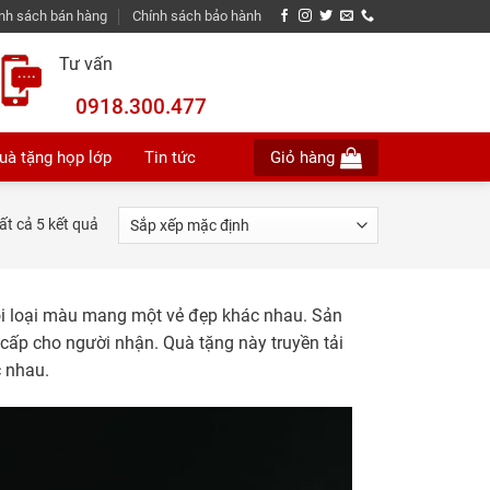
nh sách bán hàng
Chính sách bảo hành
Tư vấn
0918.300.477
uà tặng họp lớp
Tin tức
Giỏ hàng
tất cả 5 kết quả
ỗi loại màu mang một vẻ đẹp khác nhau. Sản
cấp cho người nhận. Quà tặng này truyền tải
 nhau.