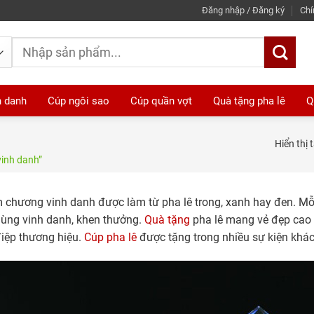
Đăng nhập / Đăng ký
Chí
Tìm
kiếm:
h danh
Cúp ngôi sao
Cúp quần vợt
Quà tặng pha lê
Q
Hiển thị 
inh danh”
 chương vinh danh được làm từ pha lê trong, xanh hay đen. M
ùng vinh danh, khen thưởng.
Quà tặng
pha lê mang vẻ đẹp cao 
iệp thương hiệu.
Cúp pha lê
được tặng trong nhiều sự kiện khác