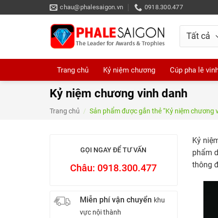
Skip
chau@phalesaigon.vn
0918.300.477
to
content
Trang chủ
Kỷ niệm chương
Cúp pha lê vin
Kỷ niệm chương vinh danh
Trang chủ
/
Sản phẩm được gắn thẻ “Kỷ niệm chương v
Kỷ niệm
GỌI NGAY ĐỂ TƯ VẤN
phẩm d
thông đ
Châu: 0918.300.477
Miễn phí vận chuyển
khu
vực nội thành