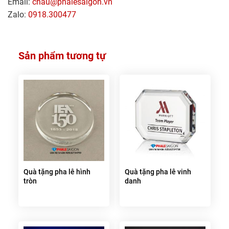
Email:
chau@phalesaigon.vn
Zalo:
0918.300477
Sản phẩm tương tự
Quà tặng pha lê hình
Quà tặng pha lê vinh
tròn
danh