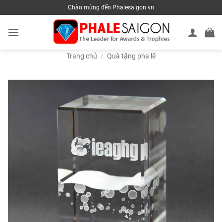
Skip
Chào mừng đến Phalesaigon.vn
to
content
Trang chủ
/
Quà tặng pha lê