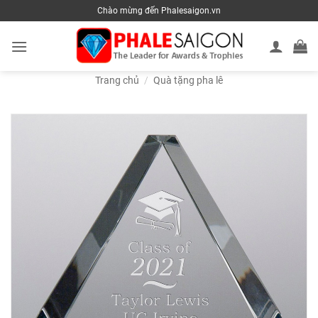
Skip
Chào mừng đến Phalesaigon.vn
to
content
Trang chủ
/
Quà tặng pha lê