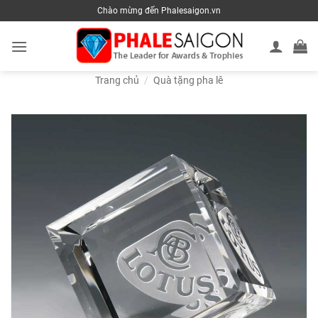
Skip
Chào mừng đến Phalesaigon.vn
to
content
Trang chủ
/
Quà tặng pha lê