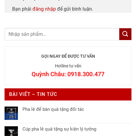
Bạn phải
đăng nhập
để gửi bình luận.
GỌI NGAY ĐỂ ĐƯỢC TƯ VẤN
Hotline tư vấn
Quỳnh Châu: 0918.300.477
BÀI VIẾT – TIN TỨC
Pha lê để bàn quà tặng đối tác
Không
có
bình
Cúp pha lê quà tặng sự kiện lý tưởng
luận