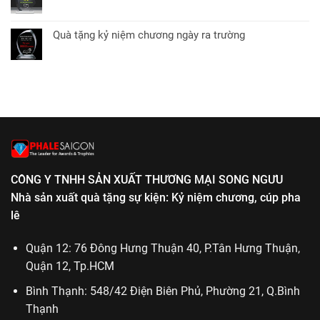
chương
Không
ở
tặng
có
Quà
các
bình
tặng
Quà tặng kỷ niệm chương ngày ra trường
dịp
luận
ngày
Không
lễ
ở
thành
có
phật
Kỷ
lập
bình
giáo
niệm
cơ
luận
chương
quan
ở
lễ
Quà
tốt
tặng
nghiệp
kỷ
niệm
chương
CÔNG Y TNHH SẢN XUẤT THƯƠNG MẠI SONG NGƯU
ngày
ra
Nhà sản xuất quà tặng sự kiện: Kỷ niệm chương, cúp pha
trường
lê
Quận 12: 76 Đông Hưng Thuận 40, P.Tân Hưng Thuận,
Quận 12, Tp.HCM
Bình Thạnh: 548/42 Điện Biên Phủ, Phường 21, Q.Bình
Thạnh