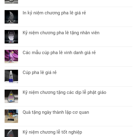
Không
ở
có
Pha
bình
lê
In kỷ niệm chương pha lê giá rẻ
luận
để
Không
ở
bàn
có
Cúp
quà
bình
pha
Kỷ niệm chương pha lê tặng nhân viên
tặng
luận
lê
Không
đối
ở
quà
có
tác
In
tặng
bình
kỷ
Các mẫu cúp pha lê vinh danh giá rẻ
sự
luận
niệm
Không
kiện
ở
chương
có
lý
Kỷ
pha
bình
tưởng
niệm
Cúp pha lê giá rẻ
lê
luận
chương
Không
giá
ở
pha
có
rẻ
Các
lê
bình
mẫu
Kỷ niệm chương tặng các dịp lễ phật giáo
tặng
luận
cúp
Không
nhân
ở
pha
có
viên
Cúp
lê
bình
pha
Quà tặng ngày thành lập cơ quan
vinh
luận
lê
Không
danh
ở
giá
có
giá
Kỷ
rẻ
bình
rẻ
niệm
Kỷ niệm chương lễ tốt nghiệp
luận