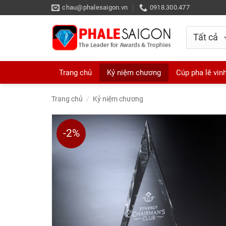
Skip
chau@phalesaigon.vn
0918.300.477
to
content
Trang chủ
Kỷ niệm chương
Cúp pha lê vin
Trang chủ
/
Kỷ niệm chương
-2%