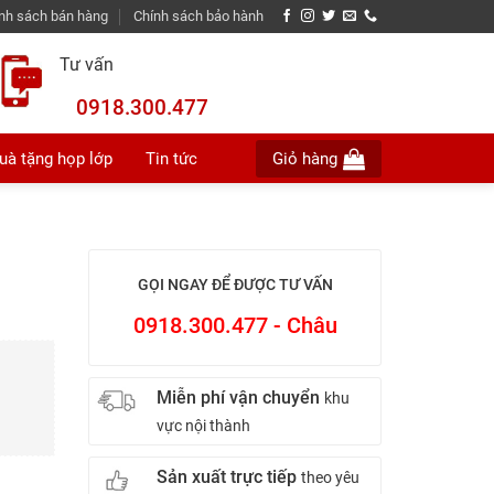
nh sách bán hàng
Chính sách bảo hành
Tư vấn
0918.300.477
uà tặng họp lớp
Tin tức
Giỏ hàng
GỌI NGAY ĐỂ ĐƯỢC TƯ VẤN
0918.300.477 - Châu
Miễn phí vận chuyển
khu
vực nội thành
Sản xuất trực tiếp
theo yêu