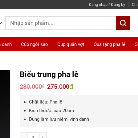
Đăng nhập / Đăng ký
Chí
Tìm
kiếm:
h danh
Cúp ngôi sao
Cúp quần vợt
Quà tặng pha lê
Q
Biểu trưng pha lê
280.000
Giá
275.000
₫
Giá
₫
gốc
hiện
là:
tại
280.000₫.
là:
Chất liệu: Pha lê
275.000₫.
Kích thước: cao 20cm
Dùng làm lưu niệm, vinh danh
Số lượng