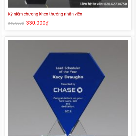
Kỷ niệm chương khen thưởng nhân viên
Giá
330.000
₫
Giá
345.000
₫
gốc
hiện
là:
tại
345.000₫.
là:
330.000₫.