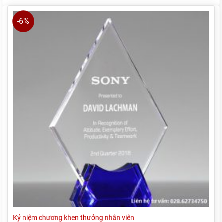
250.000₫.
là:
240.000₫.
-6%
Kỷ niệm chương khen thưởng nhân viên