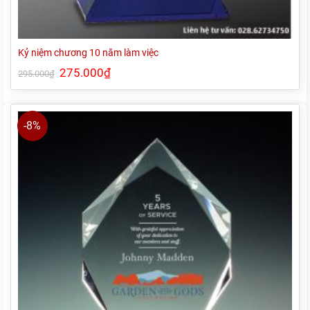
Kỷ niệm chương 10 năm làm việc
Giá
275.000
₫
Giá
295.000
₫
gốc
hiện
là:
tại
295.000₫.
là:
275.000₫.
-8%