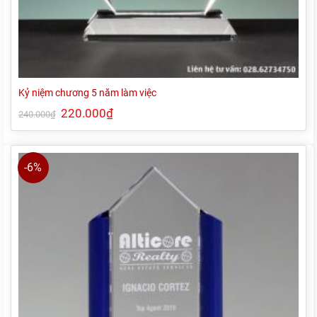
Kỷ niệm chương 5 năm làm việc
Giá
220.000
₫
Giá
240.000
₫
gốc
hiện
là:
tại
240.000₫.
là:
220.000₫.
-6%