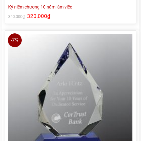
Kỷ niệm chương 10 năm làm việc
Giá
320.000
₫
Giá
340.000
₫
gốc
hiện
là:
tại
340.000₫.
là:
320.000₫.
-7%