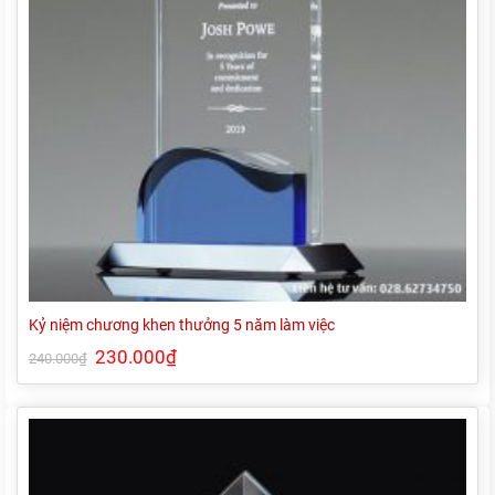
Kỷ niệm chương khen thưởng 5 năm làm việc
Giá
230.000
₫
Giá
240.000
₫
gốc
hiện
là:
tại
240.000₫.
là:
230.000₫.