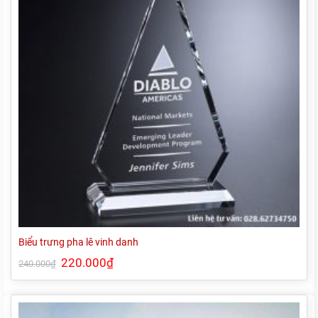
Biểu trưng pha lê vinh danh
Giá
220.000
₫
Giá
240.000
₫
gốc
hiện
là:
tại
240.000₫.
là:
220.000₫.