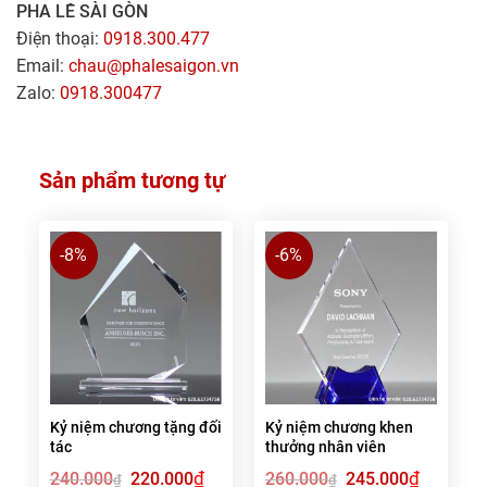
PHA LÊ SÀI GÒN
Điện thoại:
0918.300.477
Email:
chau@phalesaigon.vn
Zalo:
0918.300477
Sản phẩm tương tự
-8%
-6%
Kỷ niệm chương tặng đối
Kỷ niệm chương khen
tác
thưởng nhân viên
Giá
₫
Giá
Giá
₫
Giá
240.000
220.000
260.000
245.000
₫
₫