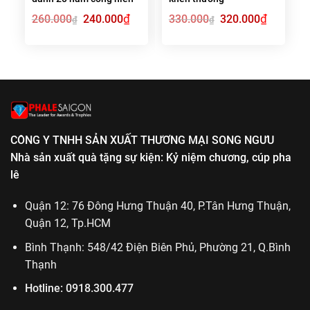
Giá
₫
Giá
Giá
₫
Giá
260.000
240.000
330.000
320.000
₫
₫
gốc
hiện
gốc
hiện
là:
tại
là:
tại
260.000₫.
là:
330.000₫.
là:
240.000₫.
320.000₫.
CÔNG Y TNHH SẢN XUẤT THƯƠNG MẠI SONG NGƯU
Nhà sản xuất quà tặng sự kiện: Kỷ niệm chương, cúp pha
lê
Quận 12: 76 Đông Hưng Thuận 40, P.Tân Hưng Thuận,
Quận 12, Tp.HCM
Bình Thạnh: 548/42 Điện Biên Phủ, Phường 21, Q.Bình
Thạnh
Hotline:
0918.300.477