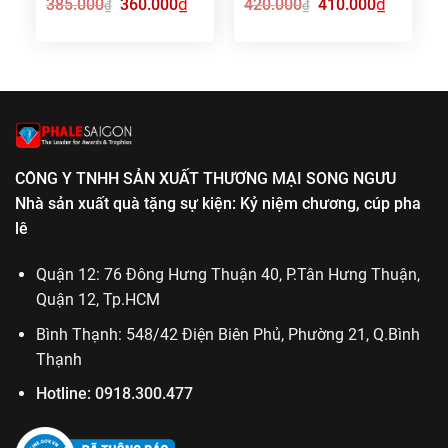
Giá
₫
Giá
Giá
₫
Giá
385.000
360.000
420.000
410.000
₫
₫
gốc
hiện
gốc
hiện
là:
tại
là:
tại
385.000₫.
là:
420.000₫.
là:
360.000₫.
410.000₫.
CÔNG Y TNHH SẢN XUẤT THƯƠNG MẠI SONG NGƯU
Nhà sản xuất quà tặng sự kiện: Kỷ niệm chương, cúp pha
lê
Quận 12: 76 Đông Hưng Thuận 40, P.Tân Hưng Thuận,
Quận 12, Tp.HCM
Bình Thạnh: 548/42 Điện Biên Phủ, Phường 21, Q.Bình
Thạnh
Hotline:
0918.300.477