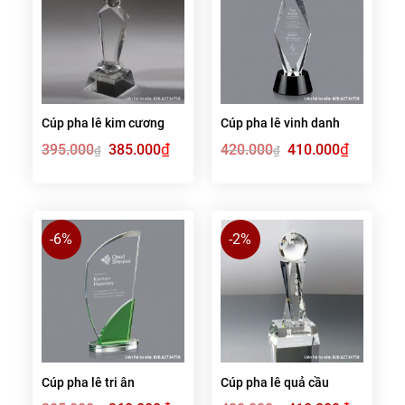
Cúp pha lê kim cương
Cúp pha lê vinh danh
Giá
₫
Giá
Giá
₫
Giá
395.000
385.000
420.000
410.000
₫
₫
gốc
hiện
gốc
hiện
là:
tại
là:
tại
395.000₫.
là:
420.000₫.
là:
385.000₫.
410.000₫.
-6%
-2%
Cúp pha lê tri ân
Cúp pha lê quả cầu