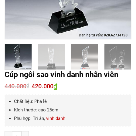
Cúp ngôi sao vinh danh nhân viên
440.000
Giá
420.000
₫
Giá
₫
gốc
hiện
là:
tại
440.000₫.
là:
Chất liệu: Pha lê
420.000₫.
Kích thước: cao 25cm
Phù hợp: Tri ân,
vinh danh
Số lượng