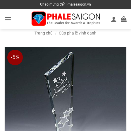
Skip
Chào mừng đến Phalesaigon.vn
to
content
Trang chủ
/
Cúp pha lê vinh danh
-5%