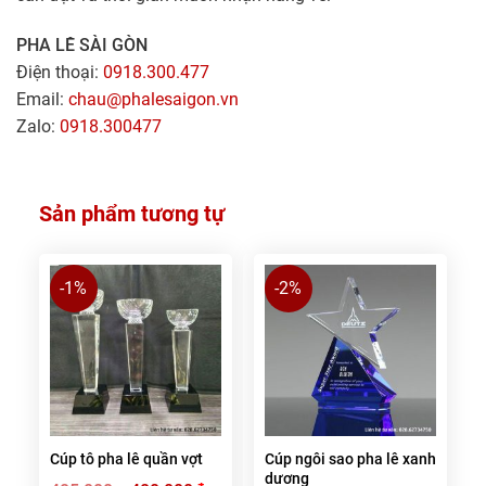
PHA LÊ SÀI GÒN
Điện thoại:
0918.300.477
Email:
chau@phalesaigon.vn
Zalo:
0918.300477
Sản phẩm tương tự
-1%
-2%
Cúp tô pha lê quần vợt
Cúp ngôi sao pha lê xanh
dương