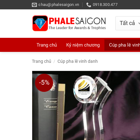
Skip
chau@phalesaigon.vn
0918.300.477
to
content
Trang chủ
Kỷ niệm chương
Cúp pha lê vin
Trang chủ
/
Cúp pha lê vinh danh
-5%