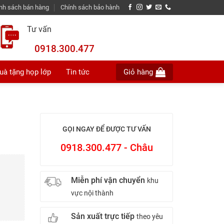
nh sách bán hàng
Chính sách bảo hành
Tư vấn
0918.300.477
uà tặng họp lớp
Tin tức
Giỏ hàng
GỌI NGAY ĐỂ ĐƯỢC TƯ VẤN
0918.300.477 - Châu
Miễn phí vận chuyển
khu
vực nội thành
Sản xuất trực tiếp
theo yêu