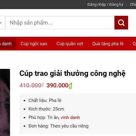
Đăng nhập / Đăng ký
Chí
Tìm
kiếm:
h danh
Cúp ngôi sao
Cúp quần vợt
Quà tặng pha lê
Q
Cúp trao giải thưởng công nghệ
410.000
Giá
390.000
₫
Giá
₫
gốc
hiện
là:
tại
410.000₫.
là:
Chất liệu: Pha lê
390.000₫.
Kích thước: 25cm
Phù hợp: Tri ân,
vinh danh
Đơn hàng: Theo yêu cầu riêng