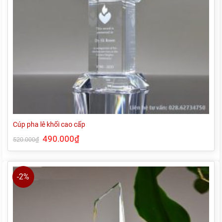
Cúp pha lê khối cao cấp
Giá
490.000
₫
Giá
520.000
₫
gốc
hiện
là:
tại
520.000₫.
là:
490.000₫.
-2%