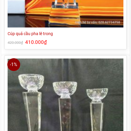
Cúp quả cầu pha lê trong
Giá
410.000
₫
Giá
420.000
₫
gốc
hiện
là:
tại
420.000₫.
là:
410.000₫.
-1%