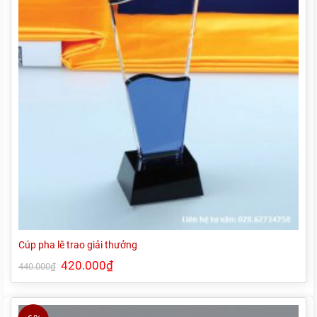
Cúp pha lê trao giải thưởng
Giá
420.000
₫
Giá
440.000
₫
gốc
hiện
là:
tại
440.000₫.
là:
420.000₫.