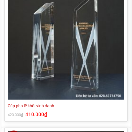
Cúp pha lê khối vinh danh
Giá
410.000
₫
Giá
420.000
₫
gốc
hiện
là:
tại
420.000₫.
là:
410.000₫.