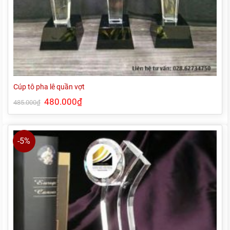
Cúp tô pha lê quần vợt
Giá
480.000
₫
Giá
485.000
₫
gốc
hiện
là:
tại
485.000₫.
là:
480.000₫.
-5%