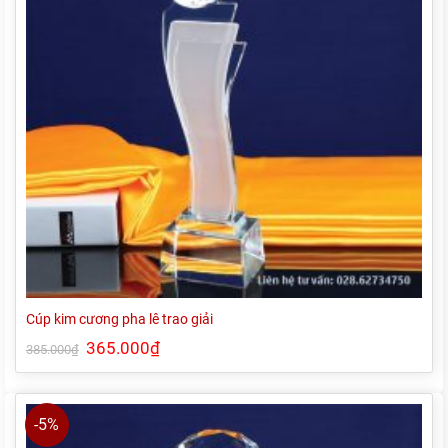
Cúp kim cương pha lê trao giải
Giá
365.000
₫
Giá
385.000
₫
gốc
hiện
là:
tại
385.000₫.
là:
365.000₫.
-5%