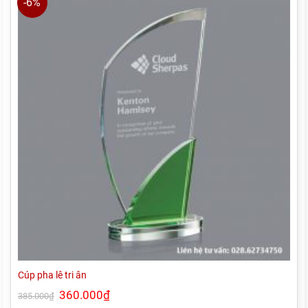
-6%
Cúp pha lê tri ân
Giá
360.000
₫
Giá
385.000
₫
gốc
hiện