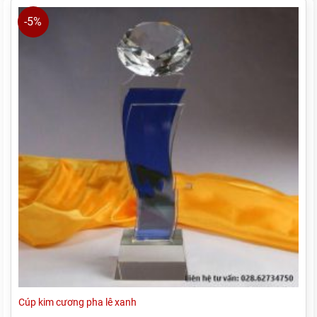
365.000₫.
-5%
Cúp kim cương pha lê xanh