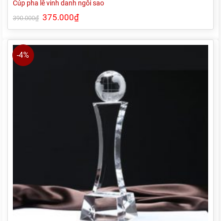
Cúp pha lê vinh danh ngôi sao
Giá
375.000
₫
Giá
390.000
₫
gốc
hiện
là:
tại
390.000₫.
là:
375.000₫.
-4%