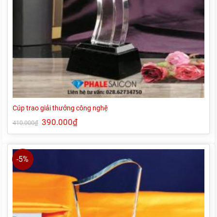
Cúp trao giải thưởng công nghệ
Giá
390.000
₫
Giá
410.000
₫
gốc
hiện
là:
tại
410.000₫.
là:
390.000₫.
-5%