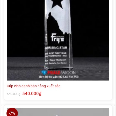
Cúp vinh danh bán hàng xuất sắc
Giá
540.000
₫
Giá
550.000
₫
gốc
hiện
là:
tại
550.000₫.
là:
540.000₫.
-7%