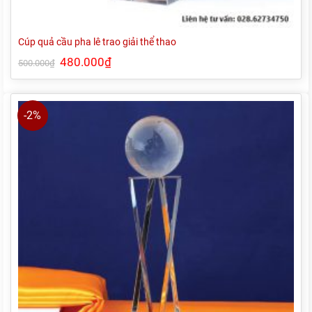
Cúp quả cầu pha lê trao giải thể thao
Giá
480.000
₫
Giá
500.000
₫
gốc
hiện
là:
tại
500.000₫.
là:
480.000₫.
-2%