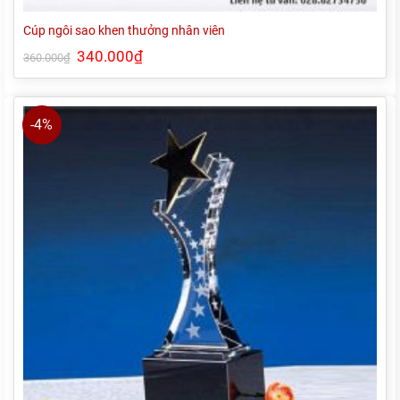
Cúp ngôi sao khen thưởng nhân viên
Giá
340.000
₫
Giá
360.000
₫
gốc
hiện
là:
tại
360.000₫.
là:
340.000₫.
-4%