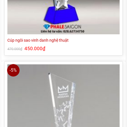
Cúp ngôi sao vinh danh nghệ thuật
Giá
450.000
₫
Giá
470.000
₫
gốc
hiện
là:
tại
470.000₫.
là:
450.000₫.
-5%