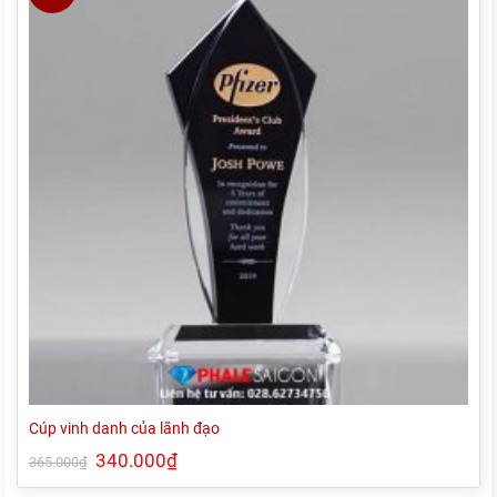
Cúp vinh danh của lãnh đạo
Giá
340.000
₫
Giá
365.000
₫
gốc
hiện
là:
tại