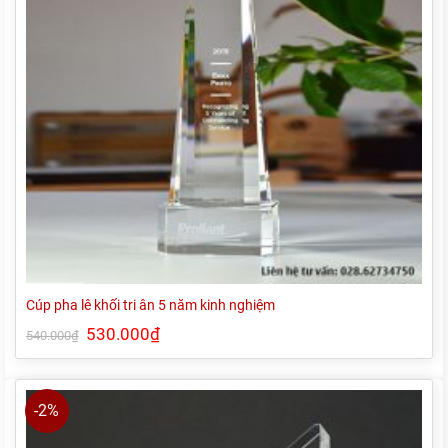
Cúp pha lê khối tri ân 5 năm kinh nghiệm
Giá
530.000
₫
Giá
540.000
₫
gốc
hiện
là:
tại
540.000₫.
là:
530.000₫.
-2%