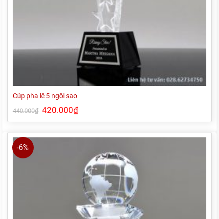
Cúp pha lê 5 ngôi sao
Giá
420.000
₫
Giá
440.000
₫
gốc
hiện
là:
tại
440.000₫.
là:
420.000₫.
-6%