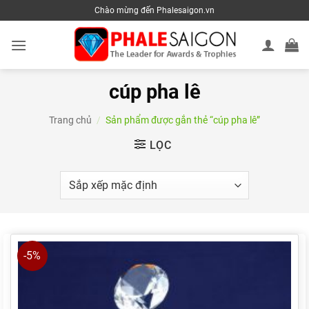
Skip
Chào mừng đến Phalesaigon.vn
to
content
cúp pha lê
Trang chủ
/
Sản phẩm được gắn thẻ “cúp pha lê”
LỌC
-5%