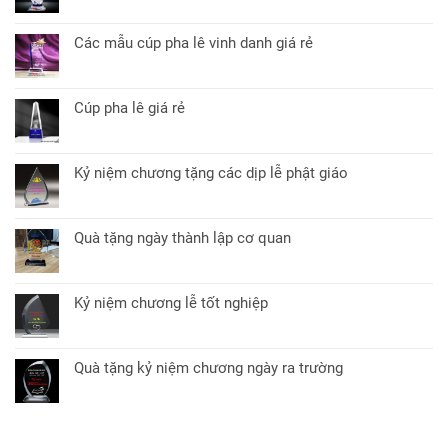
Không
đối
ở
quà
có
tác
In
tặng
bình
kỷ
Các mẫu cúp pha lê vinh danh giá rẻ
sự
luận
niệm
Không
kiện
ở
chương
có
lý
Kỷ
pha
bình
tưởng
niệm
Cúp pha lê giá rẻ
lê
luận
chương
Không
giá
ở
pha
có
rẻ
Các
lê
bình
mẫu
Kỷ niệm chương tặng các dịp lễ phật giáo
tặng
luận
cúp
Không
nhân
ở
pha
có
viên
Cúp
lê
bình
pha
Quà tặng ngày thành lập cơ quan
vinh
luận
lê
Không
danh
ở
giá
có
giá
Kỷ
rẻ
bình
rẻ
niệm
Kỷ niệm chương lễ tốt nghiệp
luận
chương
Không
ở
tặng
có
Quà
các
bình
tặng
Quà tặng kỷ niệm chương ngày ra trường
dịp
luận
ngày
Không
lễ
ở
thành
có
phật
Kỷ
lập
bình
giáo
niệm
cơ
luận