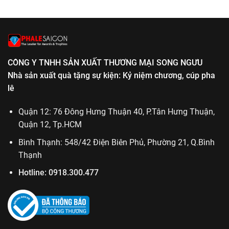
chương
quan
ở
lễ
Quà
tốt
tặng
nghiệp
kỷ
niệm
chương
CÔNG Y TNHH SẢN XUẤT THƯƠNG MẠI SONG NGƯU
ngày
ra
Nhà sản xuất quà tặng sự kiện: Kỷ niệm chương, cúp pha
trường
lê
Quận 12: 76 Đông Hưng Thuận 40, P.Tân Hưng Thuận,
Quận 12, Tp.HCM
Bình Thạnh: 548/42 Điện Biên Phủ, Phường 21, Q.Bình
Thạnh
Hotline:
0918.300.477