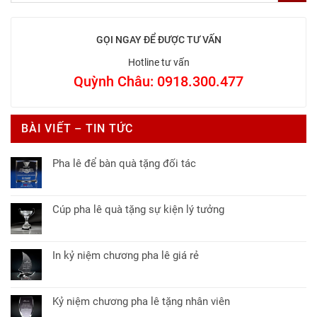
GỌI NGAY ĐỂ ĐƯỢC TƯ VẤN
Hotline tư vấn
Quỳnh Châu: 0918.300.477
BÀI VIẾT – TIN TỨC
Pha lê để bàn quà tặng đối tác
Không
có
bình
Cúp pha lê quà tặng sự kiện lý tưởng
luận
Không
ở
có
Pha
bình
lê
In kỷ niệm chương pha lê giá rẻ
luận
để
Không
ở
bàn
có
Cúp
quà
bình
pha
Kỷ niệm chương pha lê tặng nhân viên
tặng
luận
lê