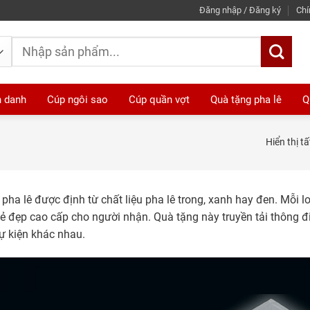
Đăng nhập / Đăng ký
Chí
Tìm
kiếm:
h danh
Cúp ngôi sao
Cúp quần vợt
Quà tặng pha lê
Q
Hiển thị t
 pha lê được định từ chất liệu pha lê trong, xanh hay đen. Mỗi 
 đẹp cao cấp cho người nhận. Quà tặng này truyền tải thông đ
ự kiện khác nhau.