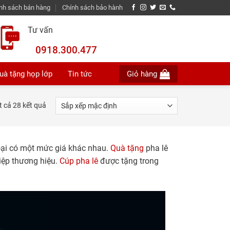
nh sách bán hàng
Chính sách bảo hành
Tư vấn
0918.300.477
uà tặng họp lớp
Tin tức
Giỏ hàng
ất cả 28 kết quả
loại có một mức giá khác nhau.
Quà tặng
pha lê
iệp thương hiệu.
Cúp pha lê
được tặng trong