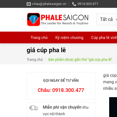
Skip
chau@phalesaigon.vn
0918.300.477
to
content
Trang chủ
Kỷ niệm chương
Cúp pha lê vin
giá cúp pha lê
Trang chủ
/
Sản phẩm được gắn thẻ “giá cúp pha lê”
giá cúp
GỌI NGAY ĐỂ TƯ VẤN
mang vẻ
nhiều s
Châu: 0918.300.477
Miễn phí vận chuyển
khu
vực nội thành