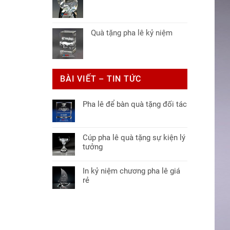
Quà tặng pha lê kỷ niệm
BÀI VIẾT – TIN TỨC
Pha lê để bàn quà tặng đối tác
Không
có
bình
Cúp pha lê quà tặng sự kiện lý
luận
tưởng
ở
Không
Pha
có
lê
In kỷ niệm chương pha lê giá
bình
để
rẻ
luận
bàn
Không
ở
quà
có
Cúp
tặng
bình
pha
đối
luận
lê
tác
ở