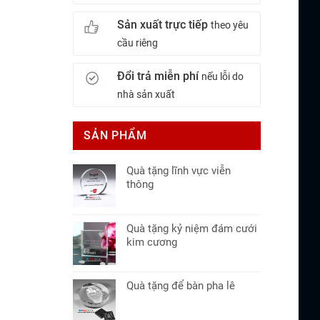
Sản xuất trực tiếp
theo yêu
cầu riêng
Đổi trả miễn phí
nếu lỗi do
nhà sản xuất
SẢN PHẨM
Quà tặng lĩnh vực viễn
thông
Quà tặng kỷ niệm đám cưới
kim cương
Quà tặng để bàn pha lê