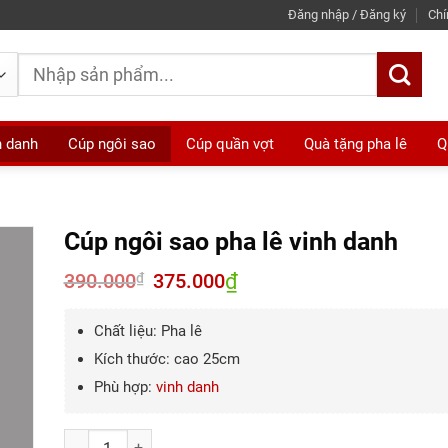
Đăng nhập / Đăng ký
Chí
Tìm
kiếm:
h danh
Cúp ngôi sao
Cúp quần vợt
Quà tặng pha lê
Q
Cúp ngôi sao pha lê vinh danh
390.000
Giá
375.000
₫
Giá
₫
gốc
hiện
là:
tại
390.000₫.
là:
Chất liệu: Pha lê
375.000₫.
Kích thước: cao 25cm
Phù hợp:
vinh danh
Số lượng