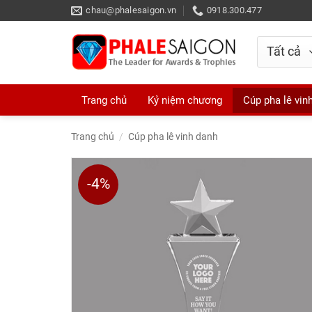
Skip
chau@phalesaigon.vn
0918.300.477
to
content
Trang chủ
Kỷ niệm chương
Cúp pha lê vin
Trang chủ
/
Cúp pha lê vinh danh
-4%