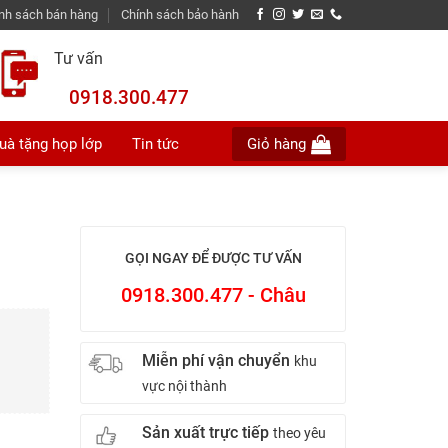
nh sách bán hàng
Chính sách bảo hành
Tư vấn
0918.300.477
uà tặng họp lớp
Tin tức
Giỏ hàng
GỌI NGAY ĐỂ ĐƯỢC TƯ VẤN
0918.300.477 - Châu
Miễn phí vận chuyển
khu
vực nội thành
Sản xuất trực tiếp
theo yêu